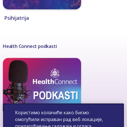
Psihijatrija
Health Connect podkasti
Користимо колачиће како бисмо
омогућили исправан рад веб локације,
Health Connect podkasti
прилагођавање садржаја и огласа,