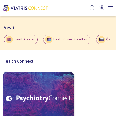
Vesti​
Health Connect
Health Connect podkasti
Članci 
Health Connect