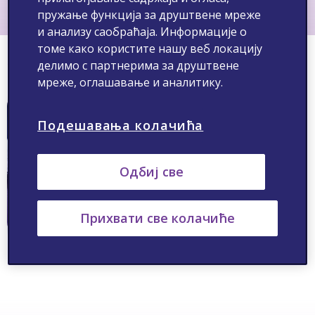
пружање функција за друштвене мреже
и анализу саобраћаја. Информације о
томе како користите нашу веб локацију
Članci i stručni tekstovi
делимо с партнерима за друштвене
мреже, оглашавање и аналитику.
Подешавања колачића
Одбиј све
Прихвати све колачиће
Članci i stručni tekstovi