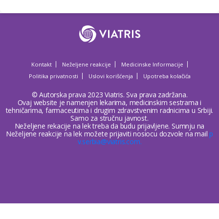
Kontakt
Neželjene reakcije
Medicinske Informacije
Politika privatnosti
Uslovi korišćenja
Upotreba kolačića
© Autorska prava 2023 Viatris. Sva prava zadržana.
Ovaj website je namenjen lekarima, medicinskim sestrama i
tehničarima, farmaceutima i drugim zdravstvenim radnicima u Srbiji.
Samo za stručnu javnost.
Neželjene rekacije na lek treba da budu prijavljene. Sumnju na
Neželjene reakcije na lek možete prijaviti nosiocu dozvole na mail
p
v.serbia@viatris.com.