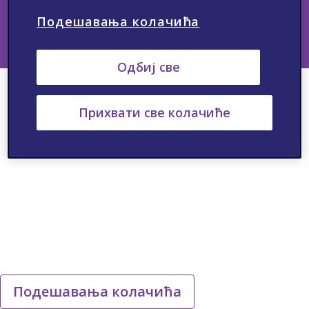
Подешавања колачића
Одбиј све
Прихвати све колачиће
Подешавања колачића