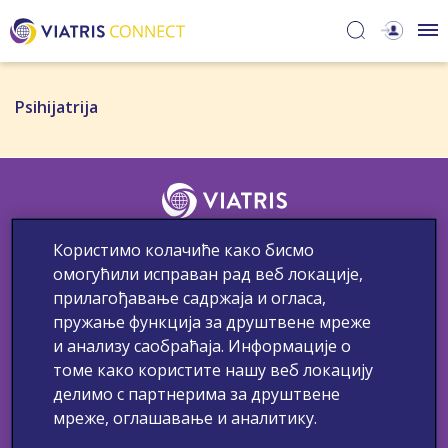
Psihijatrija​
Користимо колачиће како бисмо
Kontakt
Neželjene reakcije
Medicinske Informacije
омогућили исправан рад веб локације,
Politika privatnosti
Uslovi korišćenja
Upotreba kolačića
прилагођавање садржаја и огласа,
пружање функција за друштвене мреже
© Autorska prava 2023 Viatris. Sva prava zadržana.
Ovaj website je namenjen lekarima, medicinskim sestrama i
и анализу саобраћаја. Информације о
tehničarima, farmaceutima i drugim zdravstvenim radnicima u Srbiji.
томе како користите нашу веб локацију
Samo za stručnu javnost.
Neželjene rekacije na lek treba da budu prijavljene. Sumnju na
делимо с партнерима за друштвене
Neželjene reakcije na lek možete prijaviti nosiocu dozvole na mail
p
мреже, оглашавање и аналитику.
v.serbia@viatris.com.