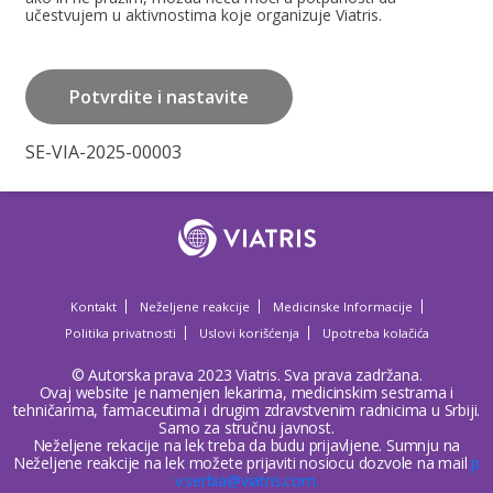
učestvujem u aktivnostima koje organizuje Viatris.
Potvrdite i nastavite
SE-VIA-2025-00003
Kontakt
Neželjene reakcije
Medicinske Informacije
Politika privatnosti
Uslovi korišćenja
Upotreba kolačića
© Autorska prava 2023 Viatris. Sva prava zadržana.
Ovaj website je namenjen lekarima, medicinskim sestrama i
tehničarima, farmaceutima i drugim zdravstvenim radnicima u Srbiji.
Samo za stručnu javnost.
Neželjene rekacije na lek treba da budu prijavljene. Sumnju na
Neželjene reakcije na lek možete prijaviti nosiocu dozvole na mail
p
v.serbia@viatris.com.