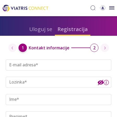
Uloguj se
Registracija
‹
›
1
Kontakt informacije
2
E-mail adresa
*
Lozinka*
Ime*
Prezime*