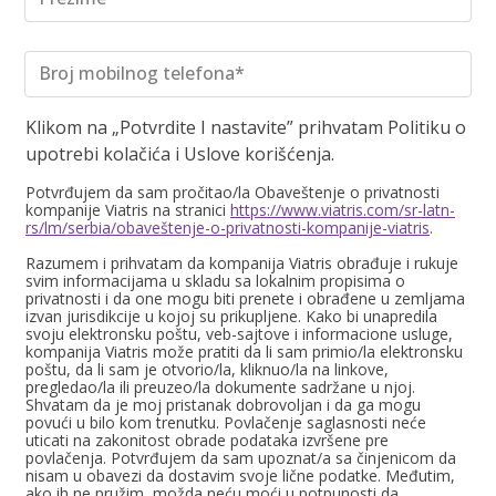
Broj mobilnog telefona*
Klikom na „Potvrdite I nastavite” prihvatam Politiku o
upotrebi kolačića i Uslove korišćenja.
Potvrđujem da sam pročitao/la Obaveštenje o privatnosti
kompanije Viatris na stranici
https://www.viatris.com/sr-latn-
rs/lm/serbia/obaveštenje-o-privatnosti-kompanije-viatris
.
Razumem i prihvatam da kompanija Viatris obrađuje i rukuje
svim informacijama u skladu sa lokalnim propisima o
privatnosti i da one mogu biti prenete i obrađene u zemljama
izvan jurisdikcije u kojoj su prikupljene. Kako bi unapredila
svoju elektronsku poštu, veb-sajtove i informacione usluge,
kompanija Viatris može pratiti da li sam primio/la elektronsku
poštu, da li sam je otvorio/la, kliknuo/la na linkove,
pregledao/la ili preuzeo/la dokumente sadržane u njoj.
Shvatam da je moj pristanak dobrovoljan i da ga mogu
povući u bilo kom trenutku. Povlačenje saglasnosti neće
uticati na zakonitost obrade podataka izvršene pre
povlačenja. Potvrđujem da sam upoznat/a sa činjenicom da
nisam u obavezi da dostavim svoje lične podatke. Međutim,
ako ih ne pružim, možda neću moći u potpunosti da