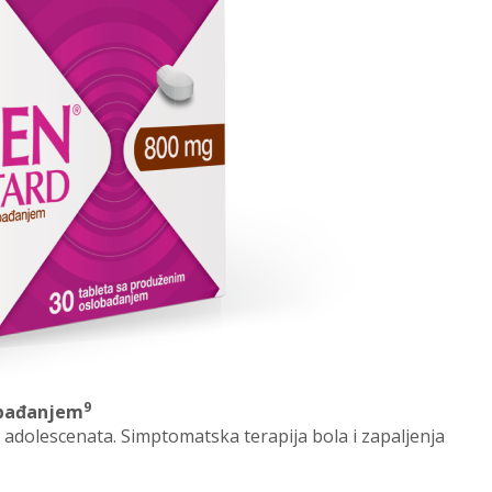
9
obađanjem
i adolescenata. Simptomatska terapija bola i zapaljenja