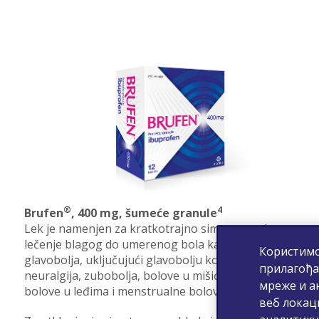
®
4
Brufen
, 400 mg, šumeće granule
Lek je namenjen za kratkotrajno simptomatsko
lečenje blagog do umerenog bola kao što su
Користимо
glavobolja, uključujući glavobolju kod migrene,
прилагођа
neuralgija, zubobolja, bolove u mišićima i zglobovima,
мреже и а
bolove u leđima i menstrualne bolove.
веб локац