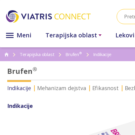
Meni
Terapijska oblast
Lekovi
®
Terapijska oblast
Brufen
Indikacije
®
Brufen
Indikacije
Mehanizam dejstva
Efikasnost
Bezb
Indikacije