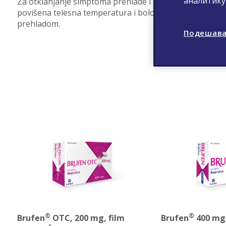
аналитику
Za otklanjanje simptoma prehlade i gripa kao što su
povišena telesna temperatura i bolovi povezani sa
prehladom.
Подешава
®
®
Brufen
OTC, 200 mg, film
Brufen
400 mg,