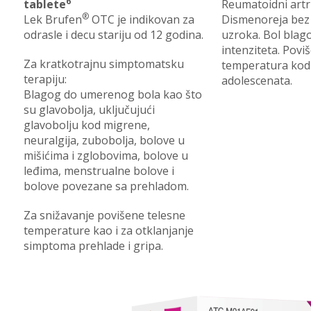
6
tablete
Reumatoidni artri
®
Lek Brufen
OTC je indikovan za
Dismenoreja bez
odrasle i decu stariju od 12 godina.
uzroka. Bol bla
intenziteta. Povi
Za kratkotrajnu simptomatsku
temperatura kod 
terapiju:
adolescenata.
Blagog do umerenog bola kao što
su glavobolja, uključujući
glavobolju kod migrene,
neuralgija, zubobolja, bolove u
mišićima i zglobovima, bolove u
leđima, menstrualne bolove i
bolove povezane sa prehladom.
Za snižavanje povišene telesne
temperature kao i za otklanjanje
simptoma prehlade i gripa.