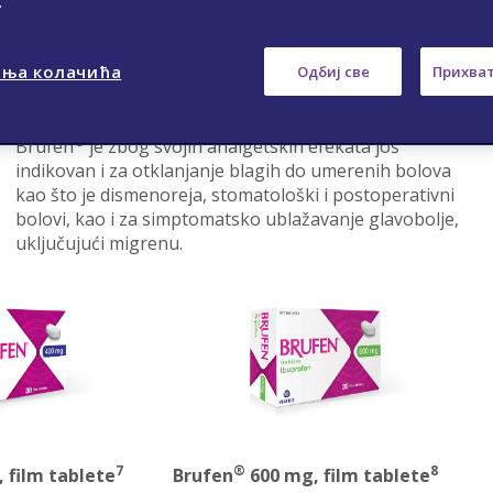
.
indikovan za periartrikularna stanja kao što je
kapsulitis („smrznuto rame”), bursitis, tendinitis,
®
tenosinovitis i bol u donjem delu leđa. Brufen
se
ња колачића
Одбиј све
Прихват
može koristiti i kod povreda mekog tkiva kao što su
istegnuća i uganuća.
®
Brufen
je zbog svojih analgetskih efekata još
indikovan i za otklanjanje blagih do umerenih bolova
kao što je dismenoreja, stomatološki i postoperativni
bolovi, kao i za simptomatsko ublažavanje glavobolje,
uključujući migrenu.
7
®
8
 film tablete
Brufen
600 mg, film tablete