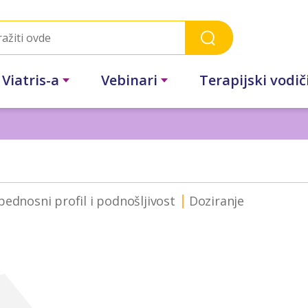
 Viatris-a
Vebinari
Terapijski vodič
ednosni profil i podnošljivost
Doziranje