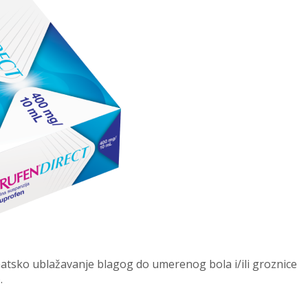
matsko ublažavanje blagog do umerenog bola i/ili groznice
.