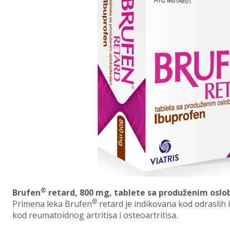
®
Brufen
retard, 800 mg, tablete sa produženim osl
®
Primena leka Brufen
retard je indikovana kod odraslih 
kod reumatoidnog artritisa i osteoartritisa.