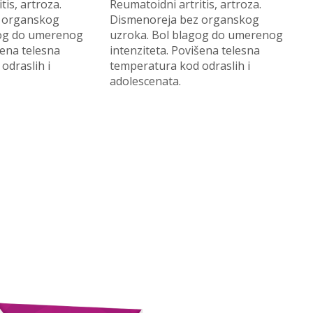
tis, artroza.
Reumatoidni artritis, artroza.
 organskog
Dismenoreja bez organskog
gog do umerenog
uzroka. Bol blagog do umerenog
šena telesna
intenziteta. Povišena telesna
odraslih i
temperatura kod odraslih i
adolescenata.