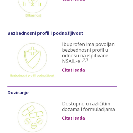
Bezbednosni profil i podnošljivost
Ibuprofen ima povoljan
bezbednosni profil u
odnosu na ispitivane
1,2,3
NSAIL-e
Čitati sada
Doziranje
Dostupno u različitim
dozama i formulacijama
Čitati sada