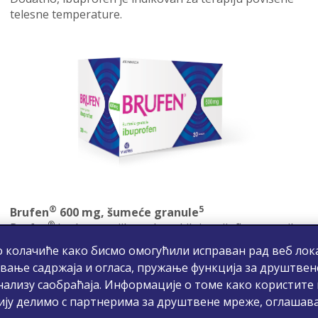
telesne temperature.
®
5
Brufen
600 mg, šumeće granule
®
Brufen
je zbog svojih analgetskih i antiinflamatornih
efekata indikovan za terapiju reumatoidnog artritisa,
 колачиће како бисмо омогућили исправан рад веб лока
ankilozirajućeg spondilitisa, osteoartritisa i ostalih
вање садржаја и огласа, пружање функција за друштвен
nereumatoidnih (seronegativnih) artropatija.
нализу саобраћаја. Информације о томе како користите
ију делимо с партнерима за друштвене мреже, оглашав
®
U terapiji vanzglobnih reumatskih stanja Brufen
je