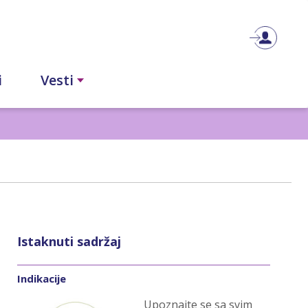
i
Vesti
Istaknuti sadržaj
Indikacije
Upoznajte se sa svim