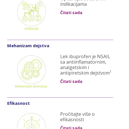
indikacijama
Čitati sada
Mehanizam dejstva
Lek ibuprofen je NSAIL
sa antiinflamatornim,
analgetskim i
1
antipiretskim dejstvom
Čitati sada
Efikasnost
Pročitajte više o
efikasnosti
Čitati sada