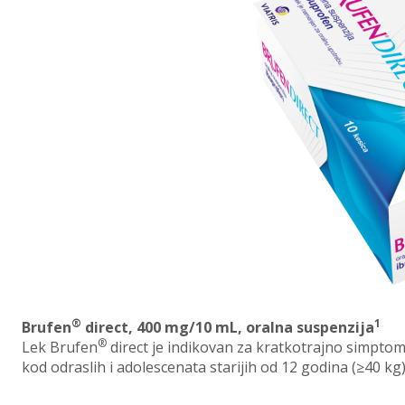
®
1
Brufen
direct, 400 mg/10 mL, oralna suspenzija
®
Lek Brufen
direct je indikovan za kratkotrajno simpto
kod odraslih i adolescenata starijih od 12 godina (≥40 kg)