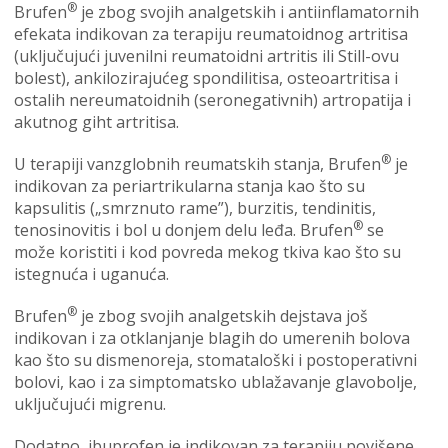
®
Brufen
je zbog svojih analgetskih i antiinflamatornih
efekata indikovan za terapiju reumatoidnog artritisa
(uključujući juvenilni reumatoidni artritis ili Still-ovu
bolest), ankilozirajućeg spondilitisa, osteoartritisa i
ostalih nereumatoidnih (seronegativnih) artropatija i
akutnog giht artritisa.
®
U terapiji vanzglobnih reumatskih stanja, Brufen
je
indikovan za periartrikularna stanja kao što su
kapsulitis („smrznuto rame”), burzitis, tendinitis,
®
tenosinovitis i bol u donjem delu leđa. Brufen
se
može koristiti i kod povreda mekog tkiva kao što su
istegnuća i uganuća.
®
Brufen
je zbog svojih analgetskih dejstava još
indikovan i za otklanjanje blagih do umerenih bolova
kao što su dismenoreja, stomataloški i postoperativni
bolovi, kao i za simptomatsko ublažavanje glavobolje,
uključujući migrenu.
Dodatno, ibuprofen je indikovan za terapiju povišene