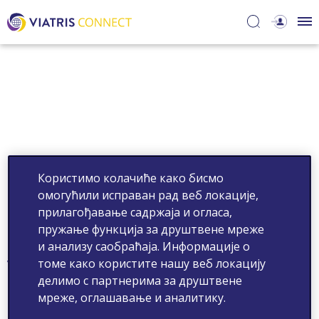
Користимо колачиће како бисмо
омогућили исправан рад веб локације,
прилагођавање садржаја и огласа,
пружање функција за друштвене мреже
и анализу саобраћаја. Информације о
томе како користите нашу веб локацију
Veštačka inteligencija u dijagnostikovanju i lečenju
shizofrenije
делимо с партнерима за друштвене
мреже, оглашавање и аналитику.
NON-2023-2475