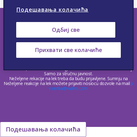
Подешавања колачића
Одбиј све
Kontakt
Neželjene reakcije
Medicinske Informacije
Politika privatnosti
Uslovi korišćenja
Upotreba kolačića
Прихвати све колачиће
© Autorska prava 2023 Viatris. Sva prava zadržana.
Ovaj website je namenjen lekarima, medicinskim sestrama i
tehničarima, farmaceutima i drugim zdravstvenim radnicima u Srbiji.
Samo za stručnu javnost.
Neželjene rekacije na lek treba da budu prijavljene. Sumnju na
Neželjene reakcije na lek možete prijaviti nosiocu dozvole na mail
p
v.serbia@viatris.com.
Подешавања колачића