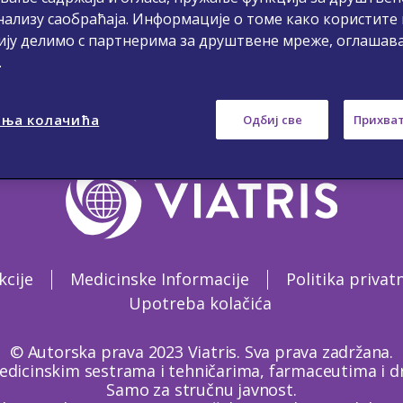
нализу саобраћаја. Информације о томе како користите
ију делимо с партнерима за друштвене мреже, оглашав
.
ња колачића
Одбиј све
Прихват
kcije
Medicinske Informacije
Politika privat
Upotreba kolačića
© Autorska prava 2023 Viatris. Sva prava zadržana.
edicinskim sestrama i tehničarima, farmaceutima i dr
Samo za stručnu javnost.