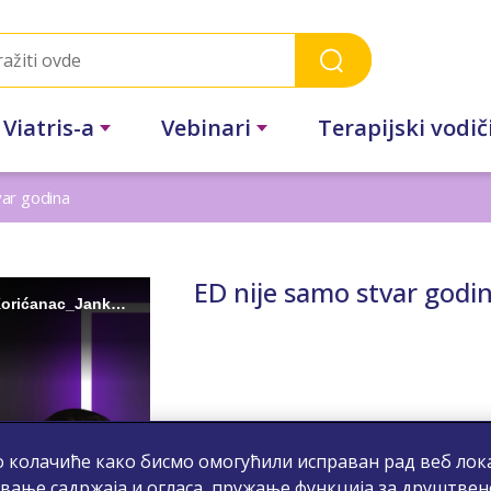
 Viatris-a
Vebinari
Terapijski vodič
ar godina
ED nije samo stvar godi
 колачиће како бисмо омогућили исправан рад веб лока
вање садржаја и огласа, пружање функција за друштвен