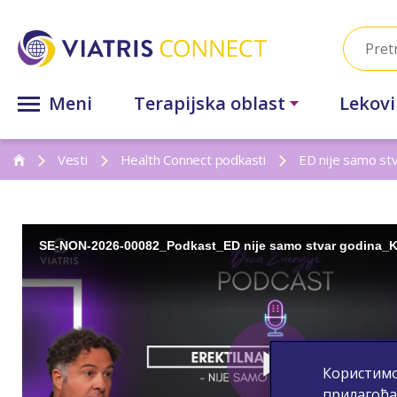
Meni
Terapijska oblast
Lekovi
Vesti
Health Connect podkasti
ED nije samo stv
Користимо
прилагођа