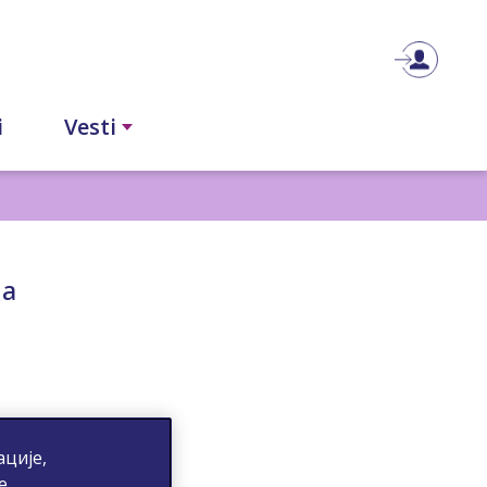
i
Vesti
na
ције,
е