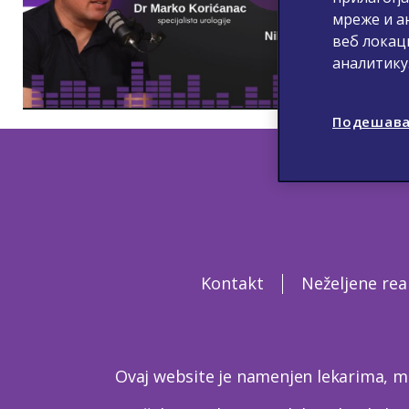
мреже и а
веб локац
аналитику
Подешава
Kontakt
Neželjene rea
Ovaj website je namenjen lekarima, m