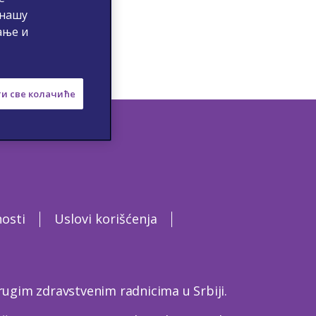
 нашу
ање и
и све колачиће
nosti
Uslovi korišćenja
ugim zdravstvenim radnicima u Srbiji.