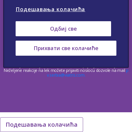
Подешавања колачића
Одбиј све
Kontakt
Neželjene reakcije
Medicinske Informacije
Politika privatnosti
Uslovi korišćenja
Upotreba kolačića
© Autorska prava 2023 Viatris. Sva prava zadržana.
Прихвати све колачиће
Ovaj website je namenjen lekarima, medicinskim sestrama i
tehničarima, farmaceutima i drugim zdravstvenim radnicima u Srbiji.
Samo za stručnu javnost.
Neželjene rekacije na lek treba da budu prijavljene. Sumnju na
Neželjene reakcije na lek možete prijaviti nosiocu dozvole na mail
p
v.serbia@viatris.com.
Подешавања колачића