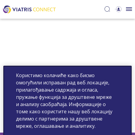
Користимо колачиће како бисмо
омогућили исправан рад веб локације,
прилагођавање садржаја и огласа,
пружање функција за друштвене мреже
и анализу саобраћаја. Информације о
томе како користите нашу веб локацију
Intranazalni kortikosteroidi: Kako osigurati adekvatnu
lokalnu eﬁkasnost i sistemsku podnošljivost?
делимо с партнерима за друштвене
мреже, оглашавање и аналитику.