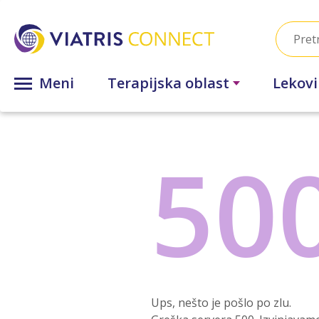
Meni
Terapijska oblast
Lekovi
50
Ups, nešto je pošlo po zlu.