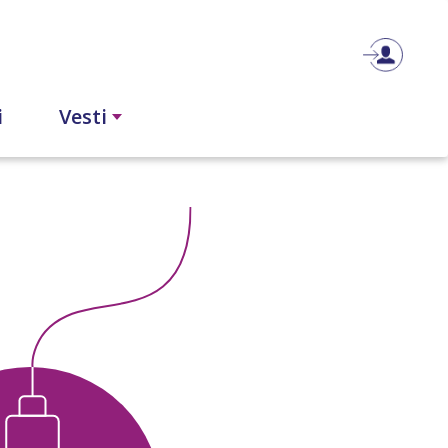
i
Vesti