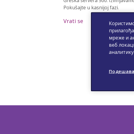
Greška servera 500. Izvinjavam
Pokušajte u kasnijoj fazi.
Vrati se
Користимо
прилагођа
мреже и а
веб локац
аналитику
Подешава