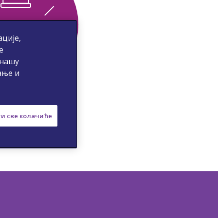
ције,
е
 нашу
ање и
и све колачиће