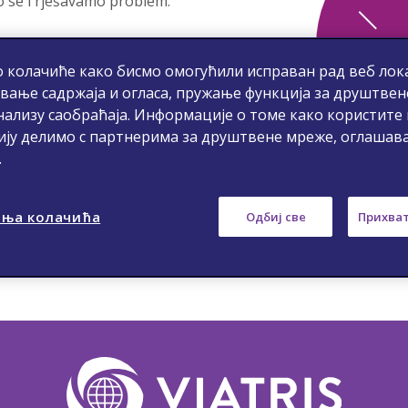
o se i rješavamo problem.
 колачиће како бисмо омогућили исправан рад веб лока
вање садржаја и огласа, пружање функција за друштвен
нализу саобраћаја. Информације о томе како користите
ију делимо с партнерима за друштвене мреже, оглашав
.
ња колачића
Одбиј све
Прихват