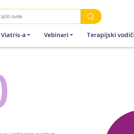
 Viatris-a
Vebinari
Terapijski vodič
0