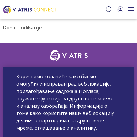
Dona - indikacije
Kontakt
Neželjene reakcije
Medicinske Informacije
Користимо колачиће како бисмо
Politika privatnosti
Uslovi korišćenja
Upotreba kolačića
омогућили исправан рад веб локације,
прилагођавање садржаја и огласа,
© Autorska prava 2023 Viatris. Sva prava zadržana.
пружање функција за друштвене мреже
Ovaj website je namenjen lekarima, medicinskim sestrama i
tehničarima, farmaceutima i drugim zdravstvenim radnicima u Srbiji.
и анализу саобраћаја. Информације о
Samo za stručnu javnost.
томе како користите нашу веб локацију
Neželjene rekacije na lek treba da budu prijavljene. Sumnju na
Neželjene reakcije na lek možete prijaviti nosiocu dozvole na mail
p
делимо с партнерима за друштвене
v.serbia@viatris.com.
мреже, оглашавање и аналитику.