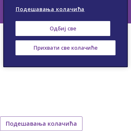
Подешавања колачића
Одбиј све
Прихвати све колачиће
Подешавања колачића