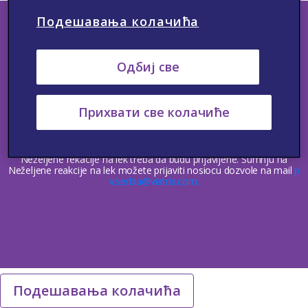
Подешавања колачића
Одбиј све
Kontakt
Neželjene reakcije
Medicinske Informacije
Politika privatnosti
Uslovi korišćenja
Upotreba kolačića
Прихвати све колачиће
© Autorska prava 2023 Viatris. Sva prava zadržana.
Ovaj website je namenjen lekarima, medicinskim sestrama i
tehničarima, farmaceutima i drugim zdravstvenim radnicima u Srbiji.
Samo za stručnu javnost.
Neželjene rekacije na lek treba da budu prijavljene. Sumnju na
Neželjene reakcije na lek možete prijaviti nosiocu dozvole na mail
p
v.serbia@viatris.com.
Подешавања колачића