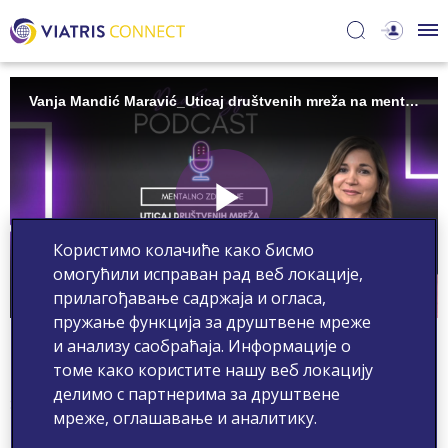
Користимо колачиће како бисмо
омогућили исправан рад веб локације,
прилагођавање садржаја и огласа,
пружање функција за друштвене мреже
и анализу саобраћаја. Информације о
Dr Vanja Mandić Maravić: Uticaj društvenih mreža na
mentalno zdravlje
томе како користите нашу веб локацију
делимо с партнерима за друштвене
SE-NON-2024-00008
мреже, оглашавање и аналитику.