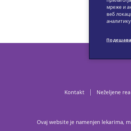
мреже и а
веб локац
аналитику
Подешава
Kontakt
Neželjene rea
Ovaj website je namenjen lekarima, m