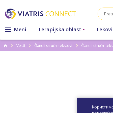
Meni
Terapijska oblast
Lekovi
Vesti
Članci i stručni tekstovi
Članci i stručni teks
Користимо
прилагођа