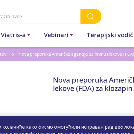
 Viatris-a
Vebinari
Terapijski vodič
tovi
Nova preporuka Američke agencije za hranu i lekove (FDA)
Nova preporuka Američke
lekove (FDA) za klozapin
 колачиће како бисмо омогућили исправан рад веб лока
вање садржаја и огласа, пружање функција за друштвен