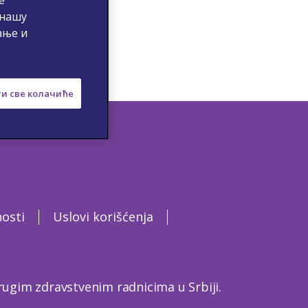
 нашу
ање и
и све колачиће
nosti
Uslovi korišćenja
ugim zdravstvenim radnicima u Srbiji.