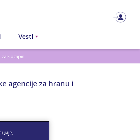
i
Vesti
 za klozapin
 agencije za hranu i
ције,
е