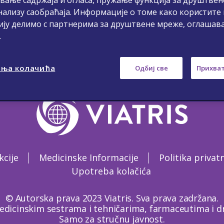
нализу саобраћаја. Информације о томе како користите
ију делимо с партнерима за друштвене мреже, оглашав
.
ња колачића
Одбиј све
Прихват
kcije
Medicinske Informacije
Politika privat
Upotreba kolačića
© Autorska prava 2023 Viatris. Sva prava zadržana.
edicinskim sestrama i tehničarima, farmaceutima i dr
Samo za stručnu javnost.