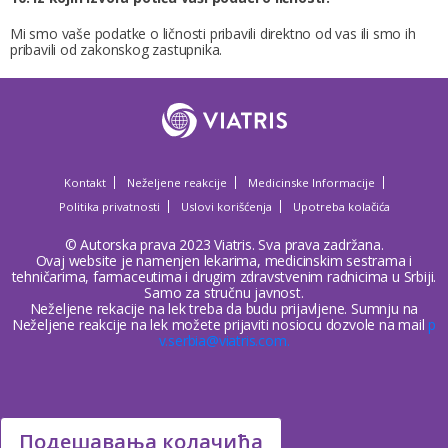
Mi smo vaše podatke o ličnosti pribavili direktno od vas ili smo ih
pribavili od zakonskog zastupnika.
Kontakt
Neželjene reakcije
Medicinske Informacije
Politika privatnosti
Uslovi korišćenja
Upotreba kolačića
© Autorska prava 2023 Viatris. Sva prava zadržana.
Ovaj website je namenjen lekarima, medicinskim sestrama i
tehničarima, farmaceutima i drugim zdravstvenim radnicima u Srbiji.
Samo za stručnu javnost.
Neželjene rekacije na lek treba da budu prijavljene. Sumnju na
Neželjene reakcije na lek možete prijaviti nosiocu dozvole na mail
p
v.serbia@viatris.com.
Подешавања колачића