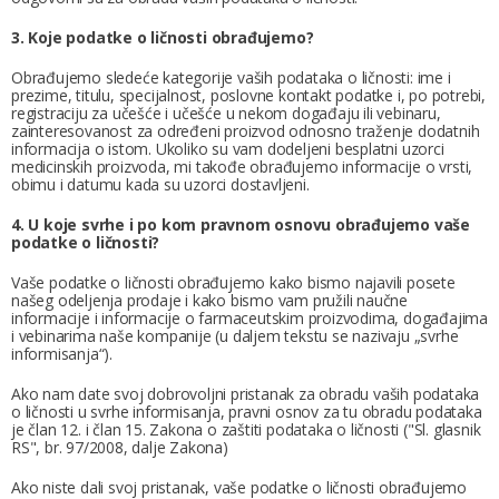
3. Koje podatke o ličnosti obrađujemo?
Obrađujemo sledeće kategorije vaših podataka o ličnosti: ime i
prezime, titulu, specijalnost, poslovne kontakt podatke i, po potrebi,
registraciju za učešće i učešće u nekom događaju ili vebinaru,
zainteresovanost za određeni proizvod odnosno traženje dodatnih
informacija o istom. Ukoliko su vam dodeljeni besplatni uzorci
medicinskih proizvoda, mi takođe obrađujemo informacije o vrsti,
obimu i datumu kada su uzorci dostavljeni.
4. U koje svrhe i po kom pravnom osnovu obrađujemo vaše
podatke o ličnosti?
Vaše podatke o ličnosti obrađujemo kako bismo najavili posete
našeg odeljenja prodaje i kako bismo vam pružili naučne
informacije i informacije o farmaceutskim proizvodima, događajima
i vebinarima naše kompanije (u daljem tekstu se nazivaju „svrhe
informisanja“).
Ako nam date svoj dobrovoljni pristanak za obradu vaših podataka
o ličnosti u svrhe informisanja, pravni osnov za tu obradu podataka
je član 12. i član 15. Zakona o zaštiti podataka o ličnosti ("Sl. glasnik
RS", br. 97/2008, dalje Zakona)
Ako niste dali svoj pristanak, vaše podatke o ličnosti obrađujemo