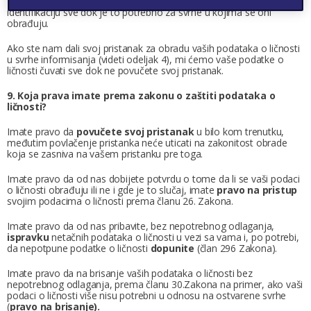
Vaši podaci o ličnosti će se čuvati u obliku koji omogućava vašu
identifikaciju sve dok je to potrebno za svrhe u kojima se oni
obrađuju.
Ako ste nam dali svoj pristanak za obradu vaših podataka o ličnosti
u svrhe informisanja (videti odeljak 4), mi ćemo vaše podatke o
ličnosti čuvati sve dok ne povučete svoj pristanak.
9. Koja prava imate prema zakonu o zaštiti podataka o
ličnosti?
Imate pravo da
povučete svoj pristanak
u bilo kom trenutku,
međutim povlačenje pristanka neće uticati na zakonitost obrade
koja se zasniva na vašem pristanku pre toga.
Imate pravo da od nas dobijete potvrdu o tome da li se vaši podaci
o ličnosti obrađuju ili ne i gde je to slučaj, imate
pravo na pristup
svojim podacima o ličnosti prema članu 26. Zakona.
Imate pravo da od nas pribavite, bez nepotrebnog odlaganja,
ispravku
netačnih podataka o ličnosti u vezi sa vama i, po potrebi,
da nepotpune podatke o ličnosti
dopunite
(član 296 Zakona).
Imate pravo da na brisanje vaših podataka o ličnosti bez
nepotrebnog odlaganja, prema članu 30.Zakona na primer, ako vaši
podaci o ličnosti više nisu potrebni u odnosu na ostvarene svrhe
(
pravo na brisanje).