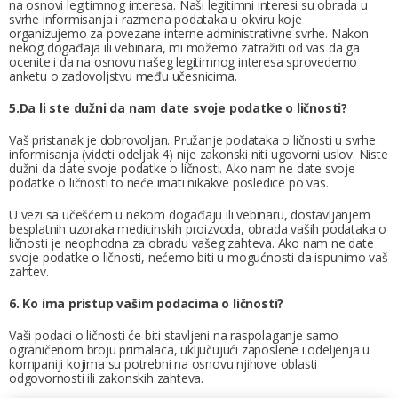
na osnovi legitimnog interesa. Naši legitimni interesi su obrada u
svrhe informisanja i razmena podataka u okviru koje
organizujemo za povezane interne administrativne svrhe. Nakon
nekog događaja ili vebinara, mi možemo zatražiti od vas da ga
ocenite i da na osnovu našeg legitimnog interesa sprovedemo
anketu o zadovoljstvu među učesnicima.
5.Da li ste dužni da nam date svoje podatke o ličnosti?
Vaš pristanak je dobrovoljan. Pružanje podataka o ličnosti u svrhe
informisanja (videti odeljak 4) nije zakonski niti ugovorni uslov. Niste
dužni da date svoje podatke o ličnosti. Ako nam ne date svoje
podatke o ličnosti to neće imati nikakve posledice po vas.
U vezi sa učešćem u nekom događaju ili vebinaru, dostavljanjem
besplatnih uzoraka medicinskih proizvoda, obrada vaših podataka o
ličnosti je neophodna za obradu vašeg zahteva. Ako nam ne date
svoje podatke o ličnosti, nećemo biti u mogućnosti da ispunimo vaš
zahtev.
6. Ko ima pristup vašim podacima o ličnosti?
Vaši podaci o ličnosti će biti stavljeni na raspolaganje samo
ograničenom broju primalaca, uključujući zaposlene i odeljenja u
kompaniji kojima su potrebni na osnovu njihove oblasti
odgovornosti ili zakonskih zahteva.