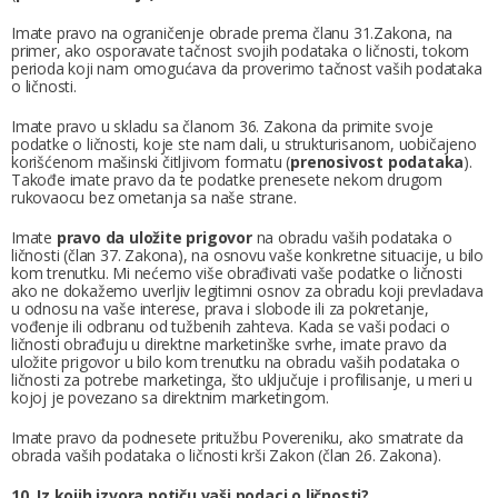
Imate pravo na ograničenje obrade
prema članu 31.Zakona, na
primer, ako osporavate tačnost svojih podataka o ličnosti, tokom
perioda koji nam omogućava da proverimo tačnost vaših podataka
o ličnosti.
Imate pravo u skladu sa članom 36. Zakona da primite svoje
podatke o ličnosti, koje ste nam dali, u strukturisanom, uobičajeno
korišćenom mašinski čitljivom formatu (
prenosivost podataka
).
Takođe imate pravo da te podatke prenesete nekom drugom
rukovaocu bez ometanja sa naše strane.
Imate
pravo da uložite prigovor
na obradu vaših podataka o
ličnosti (član 37. Zakona), na osnovu vaše konkretne situacije, u bilo
kom trenutku. Mi nećemo više obrađivati vaše podatke o ličnosti
ako ne dokažemo uverljiv legitimni osnov za obradu koji prevladava
u odnosu na vaše interese, prava i slobode ili za pokretanje,
vođenje ili odbranu od tužbenih zahteva. Kada se vaši podaci o
ličnosti obrađuju u direktne marketinške svrhe, imate pravo da
uložite prigovor u bilo kom trenutku na obradu vaših podataka o
ličnosti za potrebe marketinga, što uključuje i profilisanje, u meri u
kojoj je povezano sa direktnim marketingom.
Imate pravo da podnesete pritužbu Povereniku, ako smatrate da
obrada vaših podataka o ličnosti krši Zakon (član 26. Zakona).
10. Iz kojih izvora potiču vaši podaci o ličnosti?