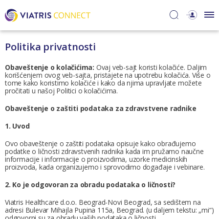
Politika privatnosti
Obaveštenje o kolačićima:
Ovaj veb-sajt koristi kolačiće. Daljim
korišćenjem ovog veb-sajta, pristajete na upotrebu kolačića. Više o
tome kako koristimo kolačiće i kako da njima upravljate možete
pročitati u našoj Politici o kolačićima.
Obaveštenje o zaštiti podataka za zdravstvene radnike
1. Uvod
Ovo obaveštenje o zaštiti podataka opisuje kako obrađujemo
podatke o ličnosti zdravstvenih radnika kada im pružamo naučne
informacije i informacije o proizvodima, uzorke medicinskih
proizvoda, kada organizujemo i sprovodimo događaje i vebinare.
2. Ko je odgovoran za obradu podataka o ličnosti?
Viatris Healthcare d.o.o. Beograd-Novi Beograd, sa sedištem na
adresi Bulevar Mihajla Pupina 115a, Beograd. (u daljem tekstu: „mi“)
odgovorni su za obradu vaših podataka o ličnosti.