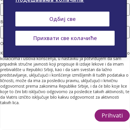
Одбиј све
Broj mobilnog telefona
Прихвати све колачиће
Ovim potvrđujem da sam pripadnik stručne javnosti u Srbiji. *
Klikom na „Da“, odnosno prihvatanjem pravila o zaštiti privatnosti i o
kolačićima i uslova korišćenja, u nastavku ja potvrđujem da sam
pripadnik stručne javnosti koji propisuje ili izdaje lekove i da imam
prebivalište u Republici Srbiji, kao i da sam svestan da lažno
predstavljanje, uključujući i korišćenje izmišljenih ili tuđih podataka o
ličnosti, može da ima za posledicu pravnu, uključujući i krivičnu
odgovornost prema zakonima Republike Srbije, i da će bilo koje lice
koje to čini biti isključivo odgovorno za posledice takvih aktivnosti, te
da Viatris izričito isključuje bilo kakvu odgovornost za aktivnosti
takvih lica.
Prihvati