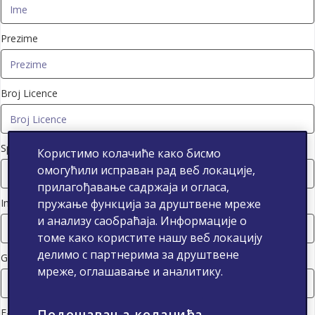
Prezime
Broj Licence
Specijalizacija
Користимо колачиће како бисмо
омогућили исправан рад веб локације,
прилагођавање садржаја и огласа,
Ime ustanove
пружање функција за друштвене мреже
и анализу саобраћаја. Информације о
томе како користите нашу веб локацију
делимо с партнерима за друштвене
Grad
мреже, оглашавање и аналитику.
E-mejl adresa
Подешавања колачића