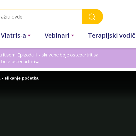
 Viatris-a
Vebinari
Terapijski vodič
ritisom. Epizoda 1 - skrivene boje osteoartritisa
 boje osteoartritisa
 - slikanje početka