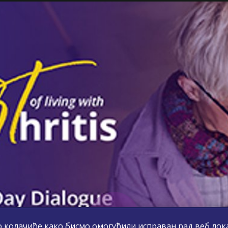
 колачиће како бисмо омогућили исправан рад веб лока