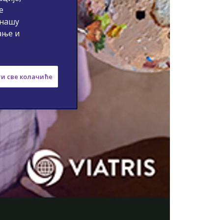
е
 нашу
ање и
и све колачиће