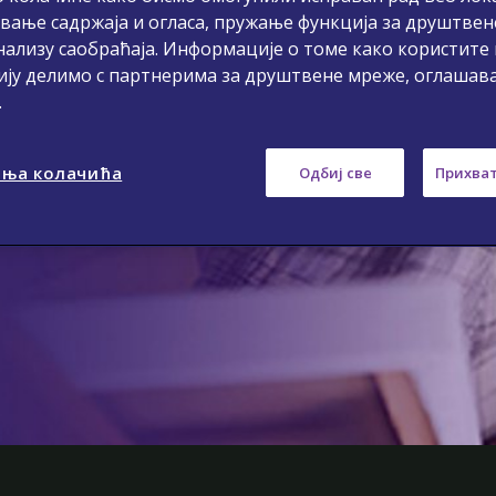
Play
вање садржаја и огласа, пружање функција за друштвен
нализу саобраћаја. Информације о томе како користите
ију делимо с партнерима за друштвене мреже, оглашав
.
Video
ња колачића
Одбиј све
Прихват