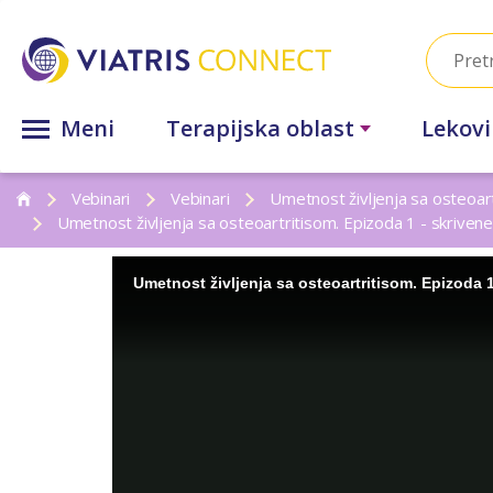
Meni
Terapijska oblast
Lekovi
Vebinari
Vebinari
Umetnost življenja sa osteoart
Umetnost življenja sa osteoartritisom. Epizoda 1 - skrivene
Umetnost življenja sa osteoartritisom. Epizoda 1