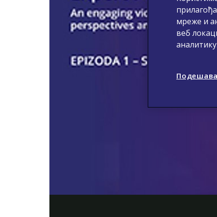
прилагођа
мреже и а
веб локац
аналитику
Подешава