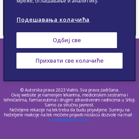
мреже, оглашавање и аналитику.
Video
Подешавања колачића
Одбиј све
Прихвати све колачиће
Kontakt
Neželjene reakcije
Medicinske Informacije
Politika privatnosti
Uslovi korišćenja
Upotreba kolačića
© Autorska prava 2023 Viatris. Sva prava zadržana.
Ovaj website je namenjen lekarima, medicinskim sestrama i
tehničarima, farmaceutima i drugim zdravstvenim radnicima u Srbiji.
Samo za stručnu javnost.
Neželjene rekacije na lek treba da budu prijavljene. Sumnju na
Neželjene reakcije na lek možete prijaviti nosiocu dozvole na mail
p
v.serbia@viatris.com.