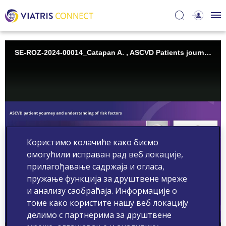
SE-ROZ-2024-00014_Catapan A. , ASCVD Patients journey and understanding risks factors
Користимо колачиће како бисмо
омогућили исправан рад веб локације,
прилагођавање садржаја и огласа,
Play
пружање функција за друштвене мреже
и анализу саобраћаја. Информације о
томе како користите нашу веб локацију
делимо с партнерима за друштвене