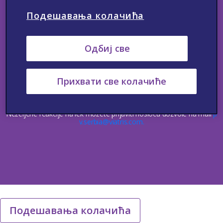
Подешавања колачића
Kontakt
Neželjene reakcije
Medicinske Informacije
Одбиј све
Politika privatnosti
Uslovi korišćenja
Upotreba kolačića
© Autorska prava 2023 Viatris. Sva prava zadržana.
Прихвати све колачиће
Ovaj website je namenjen lekarima, medicinskim sestrama i
tehničarima, farmaceutima i drugim zdravstvenim radnicima u Srbiji.
Samo za stručnu javnost.
Neželjene rekacije na lek treba da budu prijavljene. Sumnju na
Neželjene reakcije na lek možete prijaviti nosiocu dozvole na mail
p
v.serbia@viatris.com.
Подешавања колачића