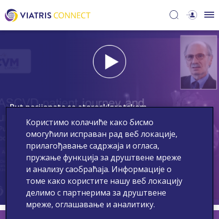
Put pacijenata sa aterosklerotskom
kardiovaskularnom bolešću i razumevanje faktora
Користимо колачиће како бисмо
rizika
омогућили исправан рад веб локације,
прилагођавање садржаја и огласа,
Трајање видеа
26:25
пружање функција за друштвене мреже
и анализу саобраћаја. Информације о
Аудио језик
Српски
томе како користите нашу веб локацију
делимо с партнерима за друштвене
мреже, оглашавање и аналитику.